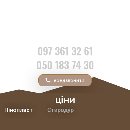
ЛІТЕРИ ТА СИМВОЛИ
З ПІНОПЛАСТУ
RU
UA
097 361 32 61
050 183 74 30
Передзвонити
ціни
Пінопласт
Стиродур